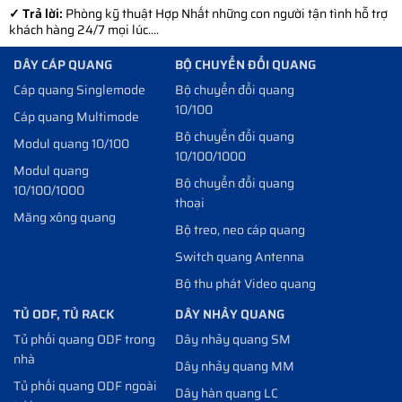
✓ Trả lời:
Phòng kỹ thuật Hợp Nhất những con người tận tình hỗ trợ
khách hàng 24/7 mọi lúc....
DÂY CÁP QUANG
BỘ CHUYỂN ĐỔI QUANG
Cáp quang Singlemode
Bộ chuyển đổi quang
10/100
Cáp quang Multimode
Bộ chuyển đổi quang
Modul quang 10/100
10/100/1000
Modul quang
Bộ chuyển đổi quang
10/100/1000
thoại
Măng xông quang
Bộ treo, neo cáp quang
Switch quang Antenna
Bộ thu phát Video quang
TỦ ODF, TỦ RACK
DÂY NHẢY QUANG
Tủ phối quang ODF trong
Dây nhảy quang SM
nhà
Dây nhảy quang MM
Tủ phối quang ODF ngoài
Dây hàn quang LC