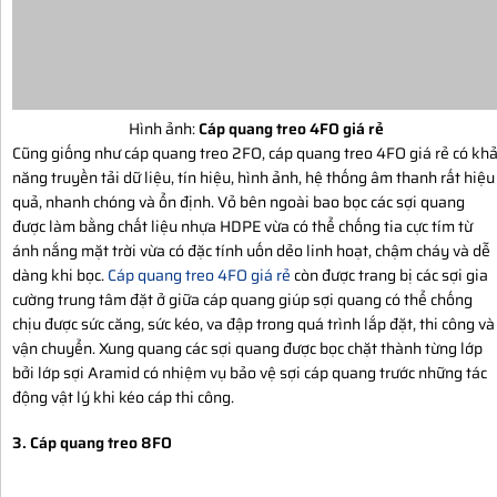
Hình ảnh:
Cáp quang treo 4FO giá rẻ
Cũng giống như cáp quang treo 2FO, cáp quang treo 4FO giá rẻ có kh
năng truyền tải dữ liệu, tín hiệu, hình ảnh, hệ thống âm thanh rất hiệu
quả, nhanh chóng và ổn định. Vỏ bên ngoài bao bọc các sợi quang
được làm bằng chất liệu nhựa HDPE vừa có thể chống tia cực tím từ
ánh nắng mặt trời vừa có đặc tính uốn dẻo linh hoạt, chậm cháy và dễ
dàng khi bọc.
Cáp quang treo 4FO giá rẻ
còn được trang bị các sợi gia
cường trung tâm đặt ở giữa cáp quang giúp sợi quang có thể chống
chịu được sức căng, sức kéo, va đập trong quá trình lắp đặt, thi công và
vận chuyển. Xung quang các sợi quang được bọc chặt thành từng lớp
bởi lớp sợi Aramid có nhiệm vụ bảo vệ sợi cáp quang trước những tác
động vật lý khi kéo cáp thi công.
3. Cáp quang treo 8FO