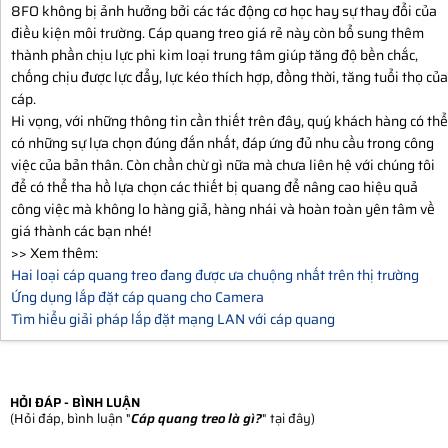
8FO không bị ảnh hưởng bởi các tác động cơ học hay sự thay đổi của
điều kiện môi trường. Cáp quang treo giá rẻ này còn bổ sung thêm
thành phần chịu lực phi kim loại trung tâm giúp tăng độ bền chắc,
chống chịu được lực đẩy, lực kéo thích hợp, đồng thời, tăng tuổi thọ của
cáp.
Hi vọng, với những thông tin cần thiết trên đây, quý khách hàng có thể
có những sự lựa chọn đúng đắn nhất, đáp ứng đủ nhu cầu trong công
việc của bản thân. Còn chần chừ gì nữa mà chưa liên hệ với chúng tôi
để có thể tha hồ lựa chọn các thiết bị quang để nâng cao hiệu quả
công việc mà không lo hàng giả, hàng nhái và hoàn toàn yên tâm về
giá thành các bạn nhé!
>> Xem thêm:
Hai loại cáp quang treo đang được ưa chuộng nhất trên thị trường
Ứng dụng lắp đặt cáp quang cho Camera
Tìm hiểu giải pháp lắp đặt mạng LAN với cáp quang
HỎI ĐÁP - BÌNH LUẬN
(Hỏi đáp, bình luận "
Cáp quang treo là gì?
" tại đây)