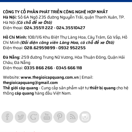
CÔNG TY CỔ PHẦN PHÁT TRIỂN CÔNG NGHỆ HỢP NHẤT
Hà Nội:
Số 6A Ngõ 235 đường Nguyễn Trãi, quận Thanh Xuân, TP.
Hà Nội
(Có chỗ để xe Ôtô)
Điện thoại:
024.35511 222 - 024.35510427
Hồ Chí Minh:
108/1/6 Khu Biệt Thự Làng Hoa, Cây Trâm, Gò Vấp, Hồ
Chí Minh
(Đối diện công viên Làng Hoa, có chỗ để xe Ôtô)
Điện thoại:
028.62959899
- 0932 952255
Đà Nẵng:
259 đường Trưng Nữ Vương, Hòa Thuận Đông, Quận Hải
Châu, Đà Nẵng
Điện thoại:
0335 866 266
-
0345 666 118
Website:
www.thegioicapquang.com.vn
| Email:
thegioicapquang@gmail.com
Thế giới cáp quang
- Cung cấp sản phẩm vật tư
thiết bị quang
cho hệ
thống
cáp quang
hàng đầu Việt Nam.
Vợt Pickleball