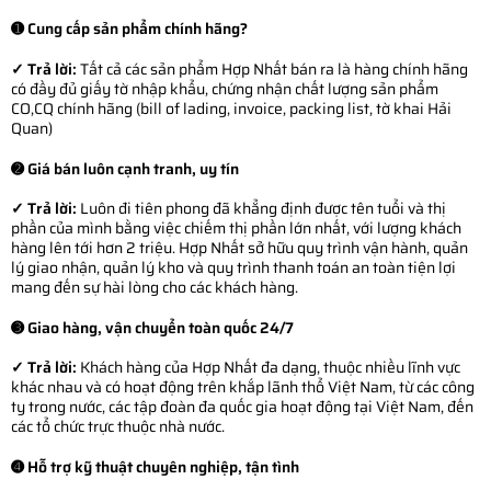
➊ Cung cấp sản phẩm chính hãng?
✓ Trả lời:
Tất cả các sản phẩm Hợp Nhất bán ra là hàng chính hãng
có đầy đủ giấy tờ nhập khẩu, chứng nhận chất lượng sản phẩm
CO,CQ chính hãng (bill of lading, invoice, packing list, tờ khai Hải
Quan)
➋ Giá bán luôn cạnh tranh, uy tín
✓ Trả lời:
Luôn đi tiên phong đã khẳng định được tên tuổi và thị
phần của mình bằng việc chiếm thị phần lớn nhất, với lượng khách
hàng lên tới hơn 2 triệu. Hợp Nhất sở hữu quy trình vận hành, quản
lý giao nhận, quản lý kho và quy trình thanh toán an toàn tiện lợi
mang đến sự hài lòng cho các khách hàng.
➌ Giao hàng, vận chuyển toàn quốc 24/7
✓ Trả lời:
Khách hàng của Hợp Nhất đa dạng, thuộc nhiều lĩnh vực
khác nhau và có hoạt động trên khắp lãnh thổ Việt Nam, từ các công
ty trong nước, các tập đoàn đa quốc gia hoạt động tại Việt Nam, đến
các tổ chức trực thuộc nhà nước.
➍ Hỗ trợ kỹ thuật chuyên nghiệp, tận tình