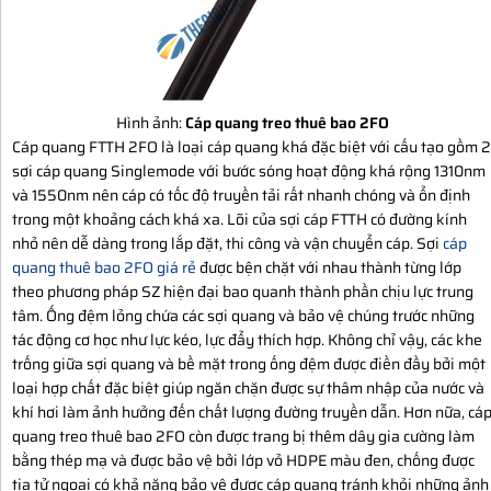
Hình ảnh:
Cáp quang treo thuê bao 2FO
Cáp quang FTTH 2FO là loại cáp quang khá đặc biệt với cấu tạo gồm 2
sợi cáp quang Singlemode với bước sóng hoạt động khá rộng 1310nm
và 1550nm nên cáp có tốc độ truyền tải rất nhanh chóng và ổn định
trong một khoảng cách khá xa. Lõi của sợi cáp FTTH có đường kính
nhỏ nên dễ dàng trong lắp đặt, thi công và vận chuyển cáp. Sợi
cáp
quang thuê bao 2FO giá rẻ
được bện chặt với nhau thành từng lớp
theo phương pháp SZ hiện đại bao quanh thành phần chịu lực trung
tâm. Ống đệm lỏng chứa các sợi quang và bảo vệ chúng trước những
tác động cơ học như lực kéo, lực đẩy thích hợp. Không chỉ vậy, các khe
trống giữa sợi quang và bề mặt trong ống đệm được điền đầy bởi một
loại hợp chất đặc biệt giúp ngăn chặn được sự thâm nhập của nước và
khí hơi làm ảnh hưởng đến chất lượng đường truyền dẫn. Hơn nữa, cá
quang treo thuê bao 2FO còn được trang bị thêm dây gia cường làm
bằng thép mạ và được bảo vệ bởi lớp vỏ HDPE màu đen, chống được
tia tử ngoại có khả năng bảo vệ được cáp quang tránh khỏi những ảnh