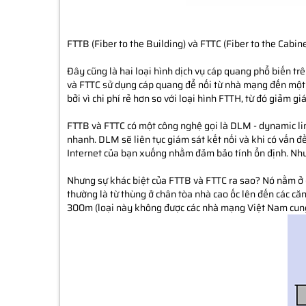
FTTB (Fiber to the Building) và FTTC (Fiber to the Cabine
Đây cũng là hai loại hình dịch vụ cáp quang phổ biến tr
và FTTC sử dụng cáp quang để nối từ nhà mạng đến một t
bởi vì chi phí rẻ hơn so với loại hình FTTH, từ đó giảm g
FTTB và FTTC có một công nghệ gọi là DLM - dynamic li
nhanh. DLM sẽ liên tục giám sát kết nối và khi có vấn đề
Internet của bạn xuống nhằm đảm bảo tính ổn định. Nhưn
Nhưng sự khác biệt của FTTB và FTTC ra sao? Nó nằm ở 
thường là từ thùng ở chân tòa nhà cao ốc lên đến các că
300m (loại này không được các nhà mạng Việt Nam cung