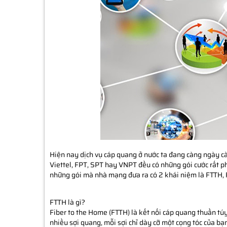
Hiện nay dịch vụ cáp quang ở nước ta đang càng ngày càn
Viettel, FPT, SPT hay VNPT đều có những gói cước rất p
những gói mà nhà mạng đưa ra có 2 khái niệm là FTTH, F
FTTH là gì?
Fiber to the Home (FTTH) là kết nối cáp quang thuần túy
nhiều sợi quang, mỗi sợi chỉ dày cỡ một cọng tóc của bạ