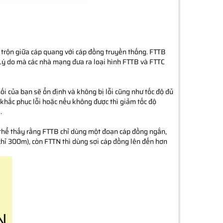
a trộn giữa cáp quang với cáp đồng truyền thống. FTTB
 Lý do mà các nhà mạng đưa ra loại hình FTTB và FTTC
 của bạn sẽ ổn định và không bị lỗi cũng như tốc độ đủ
g khắc phục lỗi hoặc nếu không được thì giảm tốc độ
.
 thể thấy rằng FTTB chỉ dùng một đoạn cáp đồng ngắn,
 chỉ 300m), còn FTTN thì dùng sợi cáp đồng lên đến hơn