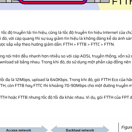
 độ truyền tải tín hiệu, cũng là tốc độ truyền tín hiệu Internet của chún
i đó, với cáp quang thì sự suy giảm tín hiệu là không đáng kể do ánh sán
h được sắp xếp theo hướng giảm dần: FTTH > FTTB > FTTC > FTTN.
ang nói trên đều nhanh hơn nhiều so với cáp ADSL truyền thống, vốn sử 
download sẽ bằng nhau. Trong khi đó, do sử dụng một phần cáp đồng nê
d tối đa là 12Mbps, upload là 640Kbps. Trong khi đó, gói FTTH Eco của h
TTH, còn FTTB hay FTTC thì khoảng 70-90Mbps cho một đường truyền m
FTTH hoặc FTTB nhưng tốc độ tối đa khác nhau. Ví dụ, gói FTTH của FPT 
.