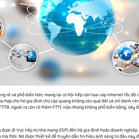
g rẻ và phổ biến hơn, mang lại cơ hội tiếp cận loại cáp Internet tốc độ
hù hợp cho hộ gia đình chứ cáp quang không còn quá đắt và chỉ dành ri
TTB, ngoài ra còn có thêm FTTC nữa nhưng không phổ biến bằng, vậy đâu
 được đi trực tiếp từ nhà mạng (ISP) đến hộ gia đình hoặc doanh nghiệp.
n mà thôi. Nó được thiết kế để truyền dẫn tín hiệu ánh sáng từ đầu này