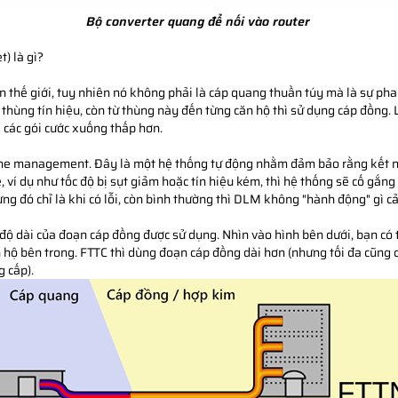
Bộ converter quang để nối vào router​
t) là gì?
ên thế giới, tuy nhiên nó không phải là cáp quang thuần túy mà là sự ph
hùng tín hiệu, còn từ thùng này đến từng căn hộ thì sử dụng cáp đồng.
iá các gói cước xuống thấp hơn.
ne management. Đây là một hệ thống tự động nhằm đảm bảo rằng kết nối
, ví dụ như tốc độ bị sụt giảm hoặc tín hiệu kém, thì hệ thống sẽ cố gắn
g đó chỉ là khi có lỗi, còn bình thường thì DLM không "hành động" gì cả
độ dài của đoạn cáp đồng được sử dụng. Nhìn vào hình bên dưới, bạn có
n hộ bên trong. FTTC thì dùng đoạn cáp đồng dài hơn (nhưng tối đa cũng
 cấp).