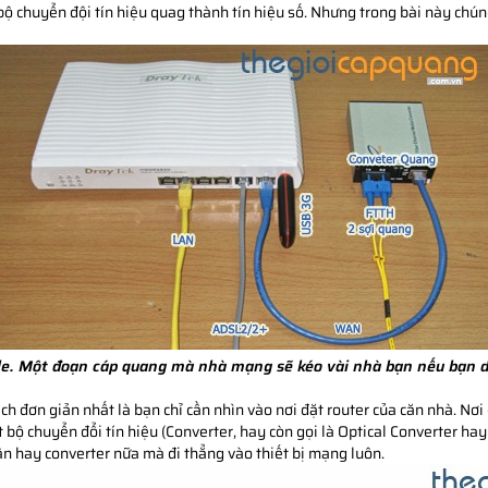
g bộ chuyển đội tín hiệu quag thành tín hiệu số. Nhưng trong bài này ch
le. Một đoạn cáp quang mà nhà mạng sẽ kéo vài nhà bạn nếu bạn d
 đơn giản nhất là bạn chỉ cần nhìn vào nơi đặt router của căn nhà. Nơi 
 bộ chuyển đổi tín hiệu (Converter, hay còn gọi là Optical Converter hay
ận hay converter nữa mà đi thẳng vào thiết bị mạng luôn.