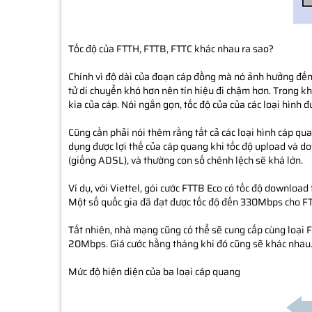
Tốc độ của FTTH, FTTB, FTTC khác nhau ra sao?
Chính vì độ dài của đoạn cáp đồng mà nó ảnh hưởng đến tốc
tử di chuyển khó hơn nên tín hiệu đi chậm hơn. Trong kh
kia của cáp. Nói ngắn gọn, tốc độ của của các loại hìn
Cũng cần phải nói thêm rằng tất cả các loại hình cáp qu
dụng được lợi thế của cáp quang khi tốc độ upload và 
(giống ADSL), và thường con số chênh lệch sẽ khá lớn.
Ví dụ, với Viettel, gói cước FTTB Eco có tốc độ downloa
Một số quốc gia đã đạt được tốc độ đến 330Mbps cho F
Tất nhiên, nhà mạng cũng có thể sẽ cung cấp cùng loại 
20Mbps. Giá cước hằng tháng khi đó cũng sẽ khác nhau
Mức độ hiện diện của ba loại cáp quang