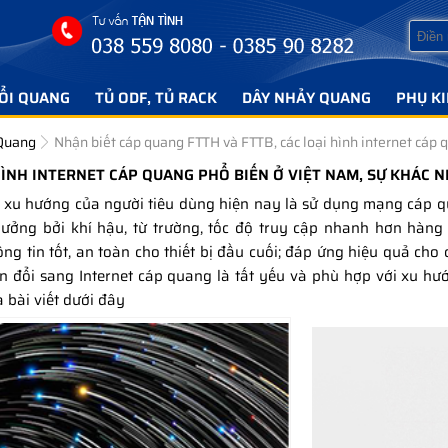
ỔI QUANG
TỦ ODF, TỦ RACK
DÂY NHẢY QUANG
PHỤ K
 Quang
Nhận biết cáp quang FTTH và FTTB, các loại hình internet cáp
HÌNH INTERNET CÁP QUANG PHỔ BIẾN Ở VIỆT NAM, SỰ KHÁC N
ệ, xu hướng của người tiêu dùng hiện nay là sử dụng mạng cáp 
hưởng bởi khí hậu, từ trường, tốc độ truy cập nhanh hơn hàn
 tin tốt, an toàn cho thiết bị đầu cuối; đáp ứng hiệu quả cho 
ển đổi sang Internet cáp quang là tất yếu và phù hợp với xu hư
 bài viết dưới đây