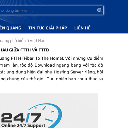
IỆN QUANG
TIN TỨC GIẢI PHÁP
LIÊN HỆ
 quang phổ biến ở Việt Nam
HAU GIỮA FTTH VÀ FTTB
quang FTTH (Fiber To The Home). Với những ưu điểm
g trăm lần, tốc độ Download ngang bằng với tốc độ
các ứng dụng hiện đại như Hosting Server riêng, hội
ớng chung của thế giới. Tuy nhiên bạn chưa thực sự