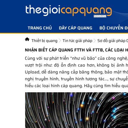
TRANG CHỦ
DÂY CÁP QUANG
BỘ CHUYỂN Đ
Thiết bị quang
Tin tức giải pháp
Sơ đồ giải pháp
NHẬN BIẾT CÁP QUANG FTTH VÀ FTTB, CÁC LOẠI 
Cùng với sự phát triển “như vũ bão” của công ngh
vượt trội như: độ ổn định cao hơn, không bị ảnh 
Upload, dễ dàng nâng cấp băng thông, bảo mật thông
nghị truyền hình, truyền hình tương tác…, sự chuy
hiểu các loại hình cáp quang. Hãy cùng tìm hiểu qua