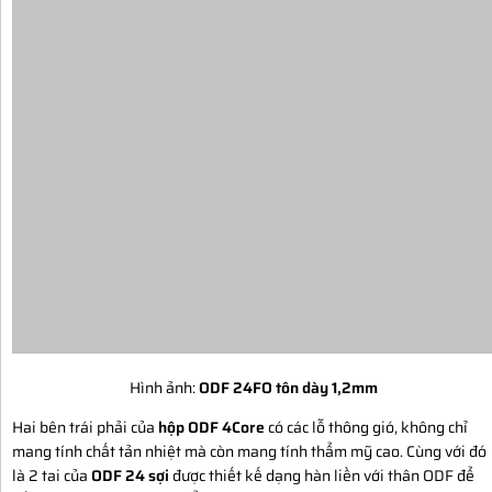
Hình ảnh:
ODF 24FO tôn dày 1,2mm
Hai bên trái phải của
hộp ODF 4Core
có các lỗ thông gió, không chỉ
mang tính chất tản nhiệt mà còn mang tính thẩm mỹ cao. Cùng với đó
là 2 tai của
ODF 24 sợi
được thiết kế dạng hàn liền với thân ODF để