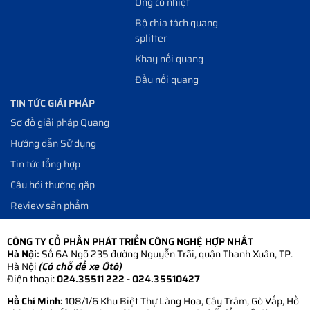
Ống co nhiệt
Bộ chia tách quang
splitter
Khay nối quang
Đầu nối quang
TIN TỨC GIẢI PHÁP
Sơ đồ giải pháp Quang
Hướng dẫn Sử dụng
Tin tức tổng hợp
Câu hỏi thường gặp
Review sản phẩm
CÔNG TY CỔ PHẦN PHÁT TRIỂN CÔNG NGHỆ HỢP NHẤT
Hà Nội:
Số 6A Ngõ 235 đường Nguyễn Trãi, quận Thanh Xuân, TP.
Hà Nội
(Có chỗ để xe Ôtô)
Điện thoại:
024.35511 222 - 024.35510427
Hồ Chí Minh:
108/1/6 Khu Biệt Thự Làng Hoa, Cây Trâm, Gò Vấp, Hồ