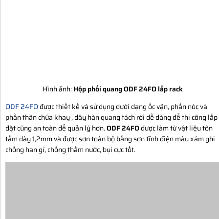
Hình ảnh:
Hộp phối quang ODF 24FO lắp rack
ODF 24FO
được thiết kế và sử dụng dưới dạng ốc vặn, phần nóc và
phần thân chứa khay , dây hàn quang tách rời dễ dàng để thi công lắp
đặt cũng an toàn để quản lý hơn.
ODF 24FO
được làm từ vật liệu tôn
tấm dày 1,2mm và được sơn toàn bộ bằng sơn tĩnh điện màu xám ghi
chống han gỉ, chống thấm nước, bụi cực tốt.