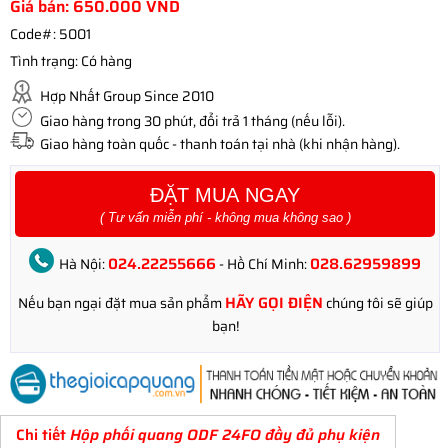
Giá bán:
650.000
VND
Code#:
5001
Tình trạng:
Có hàng
Hợp Nhất Group Since 2010
Giao hàng trong 30 phút, đổi trả 1 tháng (nếu lỗi).
Giao hàng toàn quốc - thanh toán tại nhà (khi nhận hàng).
ĐẶT MUA NGAY
( Tư vấn miễn phí - không mua không sao )
024.22255666
028.62959899
Hà Nội:
- Hồ Chí Minh:
HÃY GỌI ĐIỆN
Nếu bạn ngại đặt mua sản phẩm
chúng tôi sẽ giúp
bạn!
Chi tiết
Hộp phối quang ODF 24FO đầy đủ phụ kiện