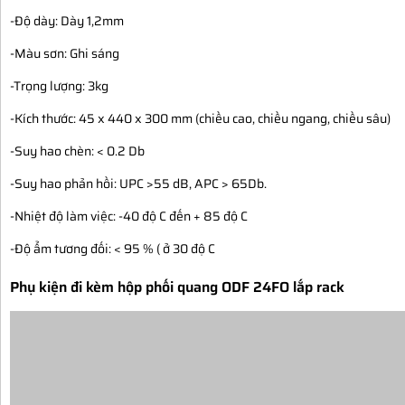
-Độ dày: Dày 1,2mm
-Màu sơn: Ghi sáng
-Trọng lượng: 3kg
-Kích thước: 45 x 440 x 300 mm (chiều cao, chiều ngang, chiều sâu)
-Suy hao chèn: < 0.2 Db
-Suy hao phản hồi: UPC >55 dB, APC > 65Db.
-Nhiệt độ làm việc: -40 độ C đến + 85 độ C
-Độ ẩm tương đối: < 95 % ( ở 30 độ C
Phụ kiện đi kèm hộp phối quang ODF 24FO lắp rack