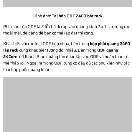
Hình ảnh:
Tai hộp ODF 24FO bắt rack
Phía sau của ODF là 2 lỗ chừ đi cáp vào đường kính 7 x 7 cm, rộng rãi
thoải mái, dễ dàng để bạn có thể lắp đặt thi công.
Khác biệt với các loại ODF hộp nhựa, bên trong
hộp phối quang 24FO
lắp rack
cũng khác biệt tương đối nhiều. Bên trong
ODF quang
24Core
có 1 thanh Blank bằng tôn được lắp vào ODF và hoàn toàn có
thể tháo rời. Ngoài ra trong ODF cũng có đầy đủ các phụ kiện như các
loại hộp phối quang khác.