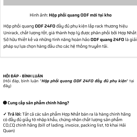
Hình ảnh:
Hộp phối quang ODF mới tại kho
Hộp phối quang
ODF 24FO
đầy đủ phụ kiện lắp rack thương hiệu
Unirack, chất lượng tốt, giá thành hợp lý được phân phối bởi Hợp Nhất
Sở hữu thiết kế và những tính năng hoàn hảo
ODF quang 24FO
là giải
pháp sự lựa chọn hàng đầu cho các hệ thống truyền tải.
HỎI ĐÁP - BÌNH LUẬN
(Hỏi đáp, bình luận "
Hộp phối quang ODF 24FO đầy đủ phụ kiện
" tại
đây)
➊ Cung cấp sản phẩm chính hãng?
✓ Trả lời:
Tất cả các sản phẩm Hợp Nhất bán ra là hàng chính hãng
có đầy đủ giấy tờ nhập khẩu, chứng nhận chất lượng sản phẩm
CO,CQ chính hãng (bill of lading, invoice, packing list, tờ khai Hải
Quan)