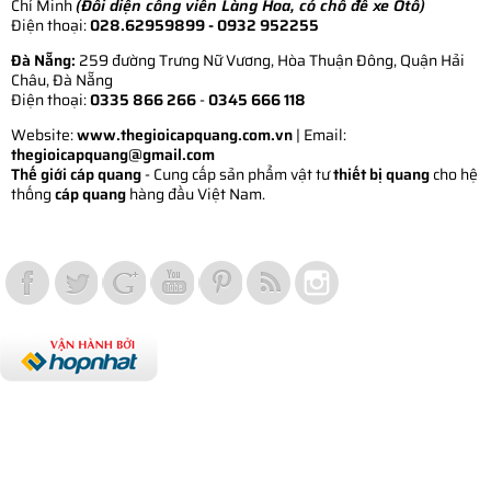
Chí Minh
(Đối diện công viên Làng Hoa, có chỗ để xe Ôtô)
Điện thoại:
028.62959899
- 0932 952255
Đà Nẵng:
259 đường Trưng Nữ Vương, Hòa Thuận Đông, Quận Hải
Châu, Đà Nẵng
Điện thoại:
0335 866 266
-
0345 666 118
Website:
www.thegioicapquang.com.vn
| Email:
thegioicapquang@gmail.com
Thế giới cáp quang
- Cung cấp sản phẩm vật tư
thiết bị quang
cho hệ
thống
cáp quang
hàng đầu Việt Nam.
Vợt Pickleball