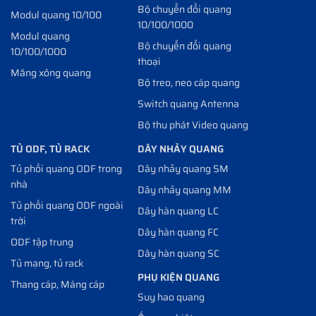
Bộ chuyển đổi quang
Modul quang 10/100
10/100/1000
Modul quang
Bộ chuyển đổi quang
10/100/1000
thoại
Măng xông quang
Bộ treo, neo cáp quang
Switch quang Antenna
Bộ thu phát Video quang
TỦ ODF, TỦ RACK
DÂY NHẢY QUANG
Tủ phối quang ODF trong
Dây nhảy quang SM
nhà
Dây nhảy quang MM
Tủ phối quang ODF ngoài
Dây hàn quang LC
trời
Dây hàn quang FC
ODF tập trung
Dây hàn quang SC
Tủ mạng, tủ rack
PHỤ KIỆN QUANG
Thang cáp, Máng cáp
Suy hao quang