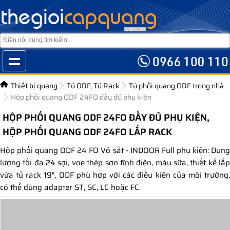
Thiết bị quang
Tủ ODF, Tủ Rack
Tủ phối quang ODF trong nhà
Hộp phối quang ODF 24FO đầy đủ phụ kiện
HỘP PHỐI QUANG ODF 24FO ĐẦY ĐỦ PHỤ KIỆN,
HỘP PHỐI QUANG ODF 24FO LẮP RACK
Hộp phối quang ODF 24 FO Vỏ sắt - INDOOR Full phụ kiện: Dung
lượng tối đa 24 sợi, voe thép sơn tĩnh điện, màu sữa, thiết kế lắp
vừa tủ rack 19", ODF phù hợp với các điều kiện của môi trường,
có thể dùng adapter ST, SC, LC hoặc FC.