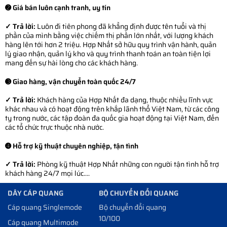
➋ Giá bán luôn cạnh tranh, uy tín
✓ Trả lời:
Luôn đi tiên phong đã khẳng định được tên tuổi và thị
phần của mình bằng việc chiếm thị phần lớn nhất, với lượng khách
hàng lên tới hơn 2 triệu. Hợp Nhất sở hữu quy trình vận hành, quản
lý giao nhận, quản lý kho và quy trình thanh toán an toàn tiện lợi
mang đến sự hài lòng cho các khách hàng.
➌ Giao hàng, vận chuyển toàn quốc 24/7
✓ Trả lời:
Khách hàng của Hợp Nhất đa dạng, thuộc nhiều lĩnh vực
khác nhau và có hoạt động trên khắp lãnh thổ Việt Nam, từ các công
ty trong nước, các tập đoàn đa quốc gia hoạt động tại Việt Nam, đến
các tổ chức trực thuộc nhà nước.
➍ Hỗ trợ kỹ thuật chuyên nghiệp, tận tình
✓ Trả lời:
Phòng kỹ thuật Hợp Nhất những con người tận tình hỗ trợ
khách hàng 24/7 mọi lúc....
DÂY CÁP QUANG
BỘ CHUYỂN ĐỔI QUANG
Cáp quang Singlemode
Bộ chuyển đổi quang
10/100
Cáp quang Multimode