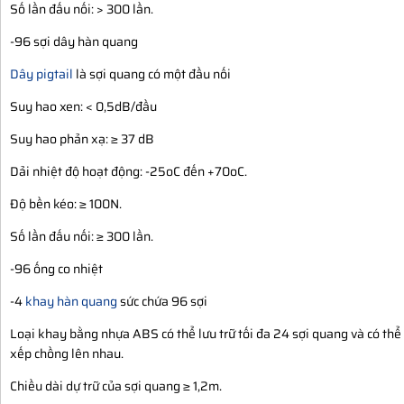
Số lần đấu nối: > 300 lần.
-96 sợi dây hàn quang
Dây pigtail
là sợi quang có một đầu nối
Suy hao xen: < 0,5dB/đầu
Suy hao phản xạ: ≥ 37 dB
Dải nhiệt độ hoạt động: -25oC đến +70oC.
Độ bền kéo: ≥ 100N.
Số lần đấu nối: ≥ 300 lần.
-96 ống co nhiệt
-4
khay hàn quang
sức chứa 96 sợi
Loại khay bằng nhựa ABS có thể lưu trữ tối đa 24 sợi quang và có thể
xếp chồng lên nhau.
Chiều dài dự trữ của sợi quang ≥ 1,2m.