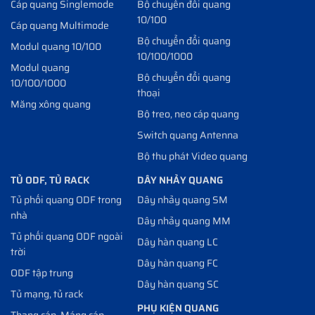
Cáp quang Singlemode
Bộ chuyển đổi quang
10/100
Cáp quang Multimode
Bộ chuyển đổi quang
Modul quang 10/100
10/100/1000
Modul quang
Bộ chuyển đổi quang
10/100/1000
thoại
Măng xông quang
Bộ treo, neo cáp quang
Switch quang Antenna
Bộ thu phát Video quang
TỦ ODF, TỦ RACK
DÂY NHẢY QUANG
Tủ phối quang ODF trong
Dây nhảy quang SM
nhà
Dây nhảy quang MM
Tủ phối quang ODF ngoài
Dây hàn quang LC
trời
Dây hàn quang FC
ODF tập trung
Dây hàn quang SC
Tủ mạng, tủ rack
PHỤ KIỆN QUANG
Thang cáp, Máng cáp