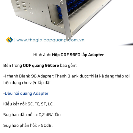
Hình ảnh:
Hộp ODF 96FO lắp Adapter
Bên trong
ODF quang 96Core
bao gồm:
-1 thanh Blank 96 Adapter: Thanh Blank được thiết kế dạng tháo rời
tiện dụng cho việc lắp đặt
-
Đầu nối quang Adapter
Kiểu kết nối: SC, FC, ST, LC…
Suy hao đầu nối: < 0,2 dB/ đầu
Suy hao phản hồi: > 50dB.