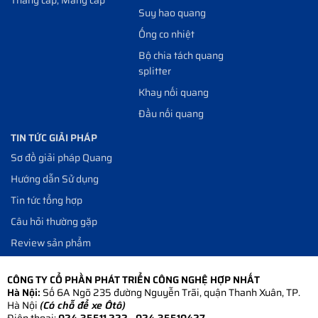
Suy hao quang
Ống co nhiệt
Bộ chia tách quang
splitter
Khay nối quang
Đầu nối quang
TIN TỨC GIẢI PHÁP
Sơ đồ giải pháp Quang
Hướng dẫn Sử dụng
Tin tức tổng hợp
Câu hỏi thường gặp
Review sản phẩm
CÔNG TY CỔ PHẦN PHÁT TRIỂN CÔNG NGHỆ HỢP NHẤT
Hà Nội:
Số 6A Ngõ 235 đường Nguyễn Trãi, quận Thanh Xuân, TP.
Hà Nội
(Có chỗ để xe Ôtô)
Điện thoại:
024.35511 222 - 024.35510427