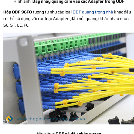
Hình ảnh:
Dây nhảy quang cắm vào các Adapter trong ODF
Hộp ODF 96FO
tương tự như các loại
ODF quang trong nhà
khác đều
có thể sử dụng với các loại Adapter (đầu nối quang) khác nhau như :
SC, ST, LC, FC.
Hình ảnh:
ODF và dây nhảy quang