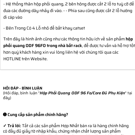
- Hệ thống thân hộp phối quang, 2 bên hông được cắt 2 lỗ to tuỳ cỡ để
đưa các đường dây nhảy đi vào. - - Phía sau cũng được cắt 2 lỗ hướng
đi cáp vào
- Bên Trong Có 4 Lỗ nhỏ để bắt khay catset
Trên đây là hình ảnh cũng như các thông tin hữu ích về sản phẩm
hộp
phối quang ODF 96FO trong nhà bắt rack
, để được tư vấn và hỗ trợ tốt
hơn quý khách hàng xin vui lòng liên hệ với chúng tôi qua các
HOTLINE trên Website.
HỎI ĐÁP - BÌNH LUẬN
(Hỏi đáp, bình luận "
Hộp Phối Quang ODF 96 Fo/Core Đủ Phụ Kiện
" tại
đây)
➊ Cung cấp sản phẩm chính hãng?
✓ Trả lời:
Tất cả các sản phẩm Hợp Nhất bán ra là hàng chính hãng
có đầy đủ giấy tờ nhập khẩu, chứng nhận chất lượng sản phẩm