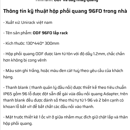
Thông tin kỹ thuật hộp phối quang 96FO trong nhà
- Xuất xứ: Unirack việt nam
- Tên sản phẩm:
ODF 96FO lắp rack
- Kich thước: 130*440* 300mm
- Hộp phối quang ODF được làm từ tôn với độ dầy 1.2mm, chắc chắn
hơn không bị cong vênh
- Màu sơn ghi trắng, hoặc màu đen cát tuỳ theo yêu cầu của khách
hàng.
- Thanh blank ( thanh quản lý đầu nối) được thiết kế theo tiêu chuẩn
IP65 gồm 96 lỗ được đột sẵn để gài vừa đầu nối quang Adapter, trên
thanh blank đều được đánh số theo thứ tự từ 1-96 và 2 bên cạnh có
khoan lỗ bắt vít để bắt chắt các đầu nối vào thanh.
- Mặt trước thiết kê 1 ốc vít ở giữa nhằm mục đích giữ chặt lắp và thân
hộp phối quang.