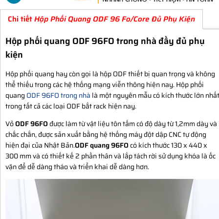
Chi tiết
Hộp Phối Quang ODF 96 Fo/Core Đủ Phụ Kiện
Hộp phối quang ODF 96FO trong nhà đầy đủ phụ
kiện
Hộp phối quang hay còn gọi là hộp ODF thiết bị quan trọng và không
thể thiếu trong các hệ thống mạng viễn thông hiện nay. Hộp phối
quang
ODF 96FO trong nhà
là một nguyên mẫu có kích thước lớn nhấ
trong tất cả các loại ODF bắt rack hiện nay.
Vỏ
ODF 96FO
được làm từ vật liệu tôn tấm có độ dày từ 1,2mm dày và
chắc chắn, được sản xuất bằng hệ thống máy đột dập CNC tự động
hiện đại của Nhật Bản.
ODF quang 96FO
có kích thước 130 x 440 x
300 mm và có thiết kế 2 phần thân và lắp tách rời sử dụng khóa là ốc
vặn để dễ dàng tháo và triển khai dễ dàng hơn.