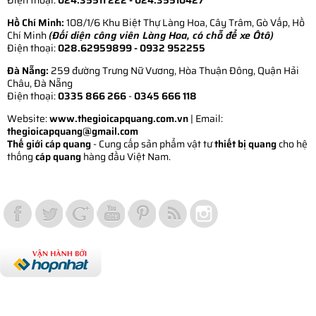
Hồ Chí Minh:
108/1/6 Khu Biệt Thự Làng Hoa, Cây Trâm, Gò Vấp, Hồ
Chí Minh
(Đối diện công viên Làng Hoa, có chỗ để xe Ôtô)
Điện thoại:
028.62959899
- 0932 952255
Đà Nẵng:
259 đường Trưng Nữ Vương, Hòa Thuận Đông, Quận Hải
Châu, Đà Nẵng
Điện thoại:
0335 866 266
-
0345 666 118
Website:
www.thegioicapquang.com.vn
| Email:
thegioicapquang@gmail.com
Thế giới cáp quang
- Cung cấp sản phẩm vật tư
thiết bị quang
cho hệ
thống
cáp quang
hàng đầu Việt Nam.
Vợt Pickleball