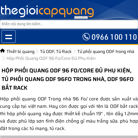
Thiết bị quang
Tủ ODF, Tủ Rack
Tủ phối quang ODF trong nhà
Hộp Phối Quang ODF 96 Fo/Core Đủ Phụ Kiện
HỘP PHỐI QUANG ODF 96 FO/CORE ĐỦ PHỤ KIỆN,
TỦ PHỐI QUANG ODF 96FO TRONG NHÀ, ODF 96FO
BẮT RACK
Hộp phối quang ODF Trong nhà 96 Fo/ core được sản xuất và
cung cấp tại việt nam. Hay còn được gọi với tên là ODF bắt rack
thì hộp phối quang này được thiết kế chuẩn 19" , tôn dầy 1.2mm
và được phủ lớp sơn tĩnh điện chống gỉ màu trắng sữa. phù hợp
đặt trong các tủ mạng, tủ rack.