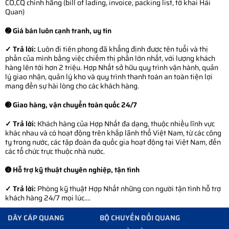
CO,CQ chính hãng (bill of lading, invoice, packing list, tờ khai Hải
Quan)
➋ Giá bán luôn cạnh tranh, uy tín
✓ Trả lời:
Luôn đi tiên phong đã khẳng định được tên tuổi và thị
phần của mình bằng việc chiếm thị phần lớn nhất, với lượng khách
hàng lên tới hơn 2 triệu. Hợp Nhất sở hữu quy trình vận hành, quản
lý giao nhận, quản lý kho và quy trình thanh toán an toàn tiện lợi
mang đến sự hài lòng cho các khách hàng.
➌ Giao hàng, vận chuyển toàn quốc 24/7
✓ Trả lời:
Khách hàng của Hợp Nhất đa dạng, thuộc nhiều lĩnh vực
khác nhau và có hoạt động trên khắp lãnh thổ Việt Nam, từ các công
ty trong nước, các tập đoàn đa quốc gia hoạt động tại Việt Nam, đến
các tổ chức trực thuộc nhà nước.
➍ Hỗ trợ kỹ thuật chuyên nghiệp, tận tình
✓ Trả lời:
Phòng kỹ thuật Hợp Nhất những con người tận tình hỗ trợ
khách hàng 24/7 mọi lúc....
DÂY CÁP QUANG
BỘ CHUYỂN ĐỔI QUANG