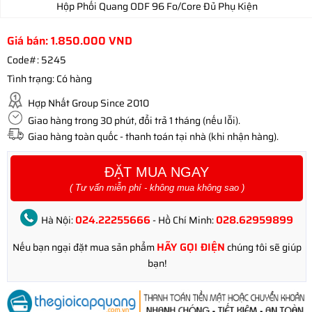
Hộp Phối Quang ODF 96 Fo/Core Đủ Phụ Kiện
Giá bán:
1.850.000
VND
Code#:
5245
Tình trạng:
Có hàng
Hợp Nhất Group Since 2010
Giao hàng trong 30 phút, đổi trả 1 tháng (nếu lỗi).
Giao hàng toàn quốc - thanh toán tại nhà (khi nhận hàng).
ĐẶT MUA NGAY
( Tư vấn miễn phí - không mua không sao )
024.22255666
028.62959899
Hà Nội:
- Hồ Chí Minh:
HÃY GỌI ĐIỆN
Nếu bạn ngại đặt mua sản phẩm
chúng tôi sẽ giúp
bạn!