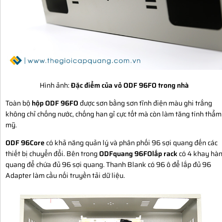
Hình ảnh:
Đặc điểm của vỏ ODF 96FO trong nhà
Toàn bộ
hộp ODF 96FO
được sơn bằng sơn tĩnh điện màu ghi trắng
không chỉ chống nước, chống han gỉ cực tốt mà còn làm tăng tính thẩm
mỹ.
ODF 96Core
có khả năng quản lý và phân phối 96 sợi quang đến các
thiết bị chuyển đổi. Bên trong
ODFquang 96FOlắp rack
có 4 khay hà
quang để chứa đủ 96 sợi quang. Thanh Blank có 96 ô để lắp đủ 96
Adapter làm cầu nối truyền tải dữ liệu.