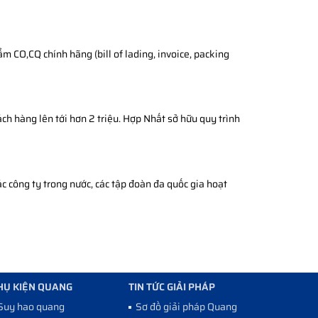
 CO,CQ chính hãng (bill of lading, invoice, packing
ch hàng lên tới hơn 2 triệu. Hợp Nhất sở hữu quy trình
c công ty trong nước, các tập đoàn đa quốc gia hoạt
HỤ KIỆN QUANG
TIN TỨC GIẢI PHÁP
Suy hao quang
Sơ đồ giải pháp Quang