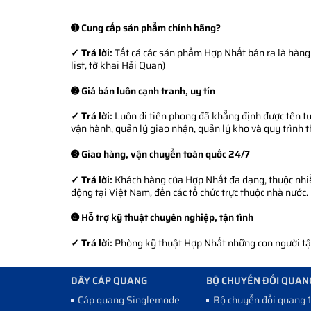
➊ Cung cấp sản phẩm chính hãng?
✓ Trả lời:
Tất cả các sản phẩm Hợp Nhất bán ra là hàng 
list, tờ khai Hải Quan)
➋ Giá bán luôn cạnh tranh, uy tín
✓ Trả lời:
Luôn đi tiên phong đã khẳng định được tên tuổ
vận hành, quản lý giao nhận, quản lý kho và quy trình 
➌ Giao hàng, vận chuyển toàn quốc 24/7
✓ Trả lời:
Khách hàng của Hợp Nhất đa dạng, thuộc nhiều
động tại Việt Nam, đến các tổ chức trực thuộc nhà nước.
➍ Hỗ trợ kỹ thuật chuyên nghiệp, tận tình
✓ Trả lời:
Phòng kỹ thuật Hợp Nhất những con người tận 
DÂY CÁP QUANG
BỘ CHUYỂN ĐỔI QUAN
Cáp quang Singlemode
Bộ chuyển đổi quang 