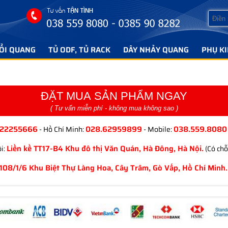
ỔI QUANG
TỦ ODF, TỦ RACK
DÂY NHẢY QUANG
PHỤ K
ĐẶT MUA SẢN PHẨM NGAY
( Tư vấn miễn phí - không mua không sao )
.22255666
028.62959899
038.559.8080
- Hồ Chí Minh:
- Mobile:
Liền kề TT17-B4 Khu đô thị Văn Quán, Hà Đông, Hà Nội.
i:
(Có chỗ
108/1/6 Khu Biệt Thự Làng Hoa, Cây Trâm, Gò Vấp, Hồ Chí Minh.