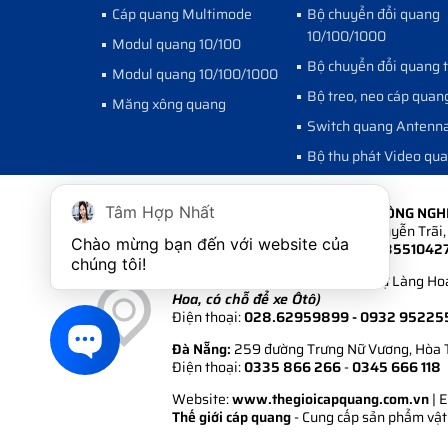
Cáp quang Multimode
Bộ chuyển đổi quang
10/100/1000
Modul quang 10/100
Bộ chuyển đổi quang 
Modul quang 10/100/1000
Bộ treo, neo cáp quan
Măng xông quang
Switch quang Antenn
Bộ thu phát Video qu
CÔNG TY CỔ PHẦN PHÁT TRIỂN CÔNG NG
Tâm Hợp Nhất
Hà Nội:
Số 6A Ngõ 235 đường Nguyễn Trãi, 
Chào mừng bạn đến với website của 
Điện thoại:
024.35511 222 - 024.3551042
chúng tôi!
Hồ Chí Minh:
108/1/6 Khu Biệt Thự Làng Hoa
Hoa, có chỗ để xe Ôtô)
Điện thoại:
028.62959899
- 0932 95225
Đà Nẵng:
259 đường Trưng Nữ Vương, Hòa 
Điện thoại:
0335 866 266
-
0345 666 118
Website:
www.thegioicapquang.com.vn
| 
Thế giới cáp quang
- Cung cấp sản phẩm vật