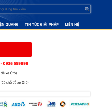
IỆN QUANG
TIN TỨC GIẢI PHÁP
LIÊN HỆ
 - 0936 559898
 để xe Ôtô)
(Có chỗ để xe Ôtô)