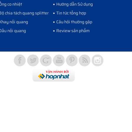
Ống co nhiệt
Hướng dẫn Sử dụng
Bộ chia tách quang splitter
Tin tức tổng hợp
Khay nối quang
Câu hỏi thường gặp
Đầu nối quang
Review sản phẩm
Vợt Pickleball