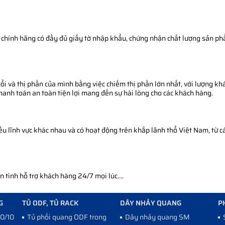
chính hãng có đầy đủ giấy tờ nhập khẩu, chứng nhận chất lượng sản phẩm
i và thị phần của mình bằng việc chiếm thị phần lớn nhất, với lượng khá
thanh toán an toàn tiện lợi mang đến sự hài lòng cho các khách hàng.
 lĩnh vực khác nhau và có hoạt động trên khắp lãnh thổ Việt Nam, từ cá
tình hỗ trợ khách hàng 24/7 mọi lúc....
G
TỦ ODF, TỦ RACK
DÂY NHẢY QUANG
P
10/100
Tủ phối quang ODF trong
Dây nhảy quang SM