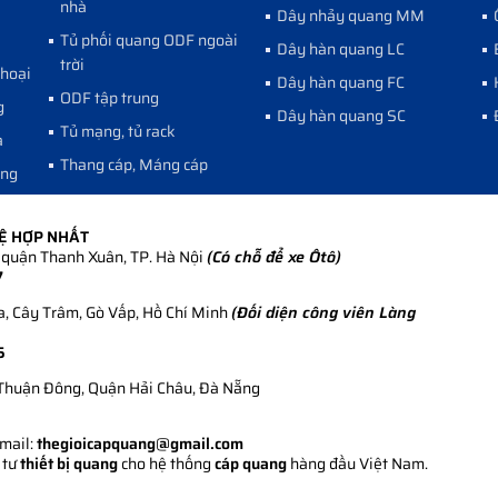
nhà
Dây nhảy quang MM
Tủ phối quang ODF ngoài
Dây hàn quang LC
trời
thoại
Dây hàn quang FC
ODF tập trung
g
Dây hàn quang SC
Tủ mạng, tủ rack
a
Thang cáp, Máng cáp
ang
HỆ HỢP NHẤT
quận Thanh Xuân, TP. Hà Nội
(Có chỗ để xe Ôtô)
7
, Cây Trâm, Gò Vấp, Hồ Chí Minh
(Đối diện công viên Làng
5
Thuận Đông, Quận Hải Châu, Đà Nẵng
Email:
thegioicapquang@gmail.com
 tư
thiết bị quang
cho hệ thống
cáp quang
hàng đầu Việt Nam.