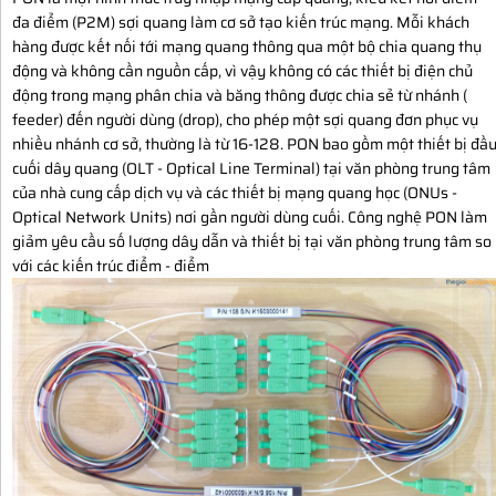
đa điểm (P2M) sợi quang làm cơ sở tạo kiến ​​trúc mạng. Mỗi khách
hàng được kết nối tới mạng quang thông qua một bộ chia quang thụ
động và không cần nguồn cấp, vì vậy không có các thiết bị điện chủ
động trong mạng phân chia và băng thông được chia sẻ từ nhánh (
feeder) đến người dùng (drop), cho phép một sợi quang đơn phục vụ
nhiều nhánh cơ sở, thường là từ 16-128. PON bao gồm một thiết bị đầ
cuối dây quang (OLT - Optical Line Terminal) tại văn phòng trung tâm
của nhà cung cấp dịch vụ và các thiết bị mạng quang học (ONUs -
Optical Network Units) nơi gần người dùng cuối. Công nghệ PON làm
giảm yêu cầu số lượng dây dẫn và thiết bị tại văn phòng trung tâm so
với các kiến trúc điểm - điểm