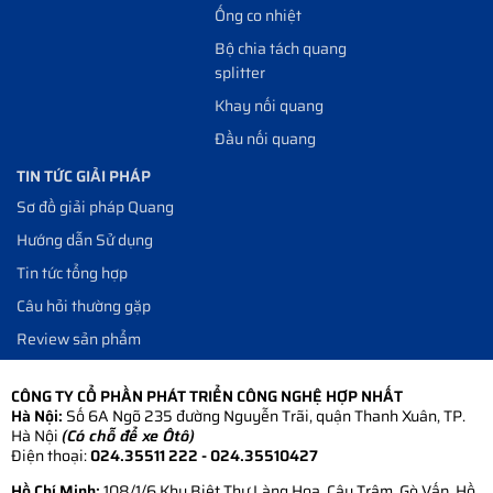
Ống co nhiệt
Bộ chia tách quang
splitter
Khay nối quang
Đầu nối quang
TIN TỨC GIẢI PHÁP
Sơ đồ giải pháp Quang
Hướng dẫn Sử dụng
Tin tức tổng hợp
Câu hỏi thường gặp
Review sản phẩm
CÔNG TY CỔ PHẦN PHÁT TRIỂN CÔNG NGHỆ HỢP NHẤT
Hà Nội:
Số 6A Ngõ 235 đường Nguyễn Trãi, quận Thanh Xuân, TP.
Hà Nội
(Có chỗ để xe Ôtô)
Điện thoại:
024.35511 222 - 024.35510427
Hồ Chí Minh:
108/1/6 Khu Biệt Thự Làng Hoa, Cây Trâm, Gò Vấp, Hồ