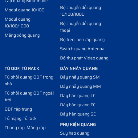
Cáp quang Multimode
Bộ chuyển đổi quang
Modul quang 10/100
10/100/1000
Modul quang
Bộ chuyển đổi quang
10/100/1000
thoại
Măng xông quang
Bộ treo, neo cáp quang
Switch quang Antenna
Bộ thu phát Video quang
TỦ ODF, TỦ RACK
DÂY NHẢY QUANG
Tủ phối quang ODF trong
Dây nhảy quang SM
nhà
Dây nhảy quang MM
Tủ phối quang ODF ngoài
Dây hàn quang LC
trời
Dây hàn quang FC
ODF tập trung
Dây hàn quang SC
Tủ mạng, tủ rack
PHỤ KIỆN QUANG
Thang cáp, Máng cáp
Suy hao quang