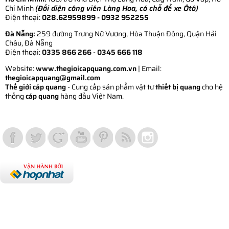
Chí Minh
(Đối diện công viên Làng Hoa, có chỗ để xe Ôtô)
Điện thoại:
028.62959899
- 0932 952255
Đà Nẵng:
259 đường Trưng Nữ Vương, Hòa Thuận Đông, Quận Hải
Châu, Đà Nẵng
Điện thoại:
0335 866 266
-
0345 666 118
Website:
www.thegioicapquang.com.vn
| Email:
thegioicapquang@gmail.com
Thế giới cáp quang
- Cung cấp sản phẩm vật tư
thiết bị quang
cho hệ
thống
cáp quang
hàng đầu Việt Nam.
Vợt Pickleball