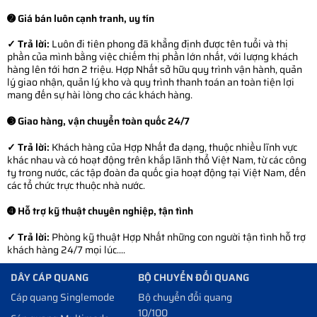
➋ Giá bán luôn cạnh tranh, uy tín
✓ Trả lời:
Luôn đi tiên phong đã khẳng định được tên tuổi và thị
phần của mình bằng việc chiếm thị phần lớn nhất, với lượng khách
hàng lên tới hơn 2 triệu. Hợp Nhất sở hữu quy trình vận hành, quản
lý giao nhận, quản lý kho và quy trình thanh toán an toàn tiện lợi
mang đến sự hài lòng cho các khách hàng.
➌ Giao hàng, vận chuyển toàn quốc 24/7
✓ Trả lời:
Khách hàng của Hợp Nhất đa dạng, thuộc nhiều lĩnh vực
khác nhau và có hoạt động trên khắp lãnh thổ Việt Nam, từ các công
ty trong nước, các tập đoàn đa quốc gia hoạt động tại Việt Nam, đến
các tổ chức trực thuộc nhà nước.
➍ Hỗ trợ kỹ thuật chuyên nghiệp, tận tình
✓ Trả lời:
Phòng kỹ thuật Hợp Nhất những con người tận tình hỗ trợ
khách hàng 24/7 mọi lúc....
DÂY CÁP QUANG
BỘ CHUYỂN ĐỔI QUANG
Cáp quang Singlemode
Bộ chuyển đổi quang
10/100