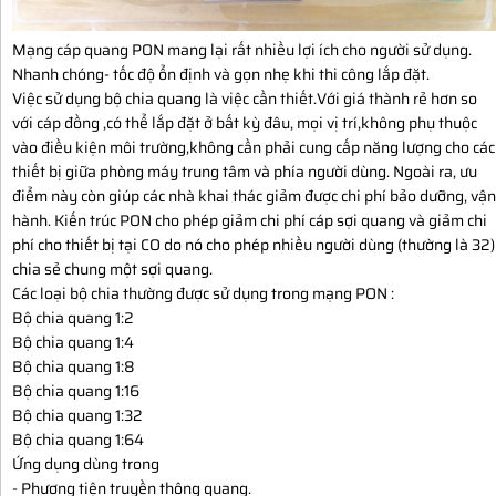
Mạng cáp quang PON mang lại rất nhiều lợi ích cho người sử dụng.
Nhanh chóng- tốc độ ổn định và gọn nhẹ khi thi công lắp đặt.
Việc sử dụng bộ chia quang là việc cần thiết.Với giá thành rẻ hơn so
với cáp đồng ,có thể lắp đặt ở bất kỳ đâu, mọi vị trí,không phụ thuộc
vào điều kiện môi trường,không cần phải cung cấp năng lượng cho các
thiết bị giữa phòng máy trung tâm và phía người dùng. Ngoài ra, ưu
điểm này còn giúp các nhà khai thác giảm được chi phí bảo dưỡng, vận
hành. Kiến trúc PON cho phép giảm chi phí cáp sợi quang và giảm chi
phí cho thiết bị tại CO do nó cho phép nhiều người dùng (thường là 32)
chia sẻ chung một sợi quang.
Các loại bộ chia thường được sử dụng trong mạng PON :
Bộ chia quang 1:2
Bộ chia quang 1:4
Bộ chia quang 1:8
Bộ chia quang 1:16
Bộ chia quang 1:32
Bộ chia quang 1:64
Ứng dụng dùng trong
- Phương tiện truyền thông quang.