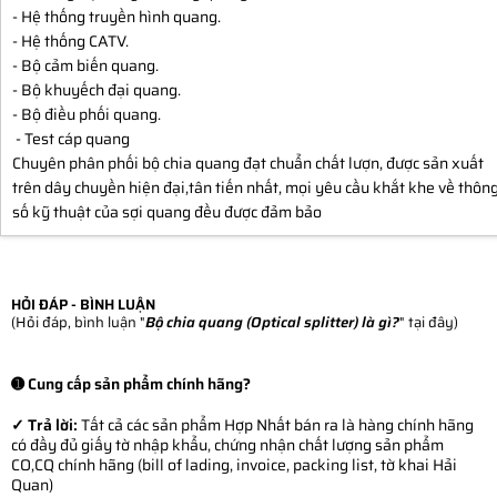
- Hệ thống truyền hình quang.
- Hệ thống CATV.
- Bộ cảm biến quang.
- Bộ khuyếch đại quang.
- Bộ điều phối quang.
- Test cáp quang
Chuyên phân phối bộ chia quang đạt chuẩn chất lượn, được sản xuất
trên dây chuyền hiện đại,tân tiến nhất, mọi yêu cầu khắt khe về thôn
số kỹ thuật của sợi quang đều được đảm bảo
HỎI ĐÁP - BÌNH LUẬN
(Hỏi đáp, bình luận "
Bộ chia quang (Optical splitter) là gì?
" tại đây)
➊ Cung cấp sản phẩm chính hãng?
✓ Trả lời:
Tất cả các sản phẩm Hợp Nhất bán ra là hàng chính hãng
có đầy đủ giấy tờ nhập khẩu, chứng nhận chất lượng sản phẩm
CO,CQ chính hãng (bill of lading, invoice, packing list, tờ khai Hải
Quan)