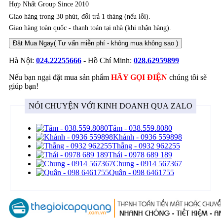
Hợp Nhất Group Since 2010
Giao hàng trong 30 phút, đổi trả 1 tháng (nếu lỗi).
Giao hàng toàn quốc - thanh toán tại nhà (khi nhận hàng).
Đặt Mua Ngay
( Tư vấn miễn phí - không mua không sao )
Hà Nội:
024.22255666
- Hồ Chí Minh:
028.62959899
Nếu bạn ngại đặt mua sản phẩm
HÃY GỌI ĐIỆN
chúng tôi sẽ
giúp bạn!
NÓI CHUYỆN VỚI KINH DOANH QUA ZALO
Tâm - 038.559.8080
Khánh - 0936 559898
Thắng - 0932 962255
Thái - 0978 689 189
Chung - 0914 567367
Quân - 098 6461755