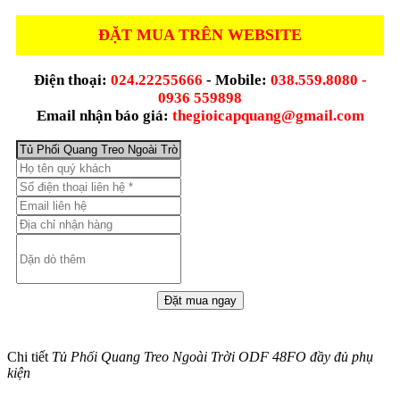
ĐẶT MUA TRÊN WEBSITE
Điện thoại:
024.22255666
- Mobile:
038.559.8080 -
0936 559898
Email nhận báo giá:
thegioicapquang@gmail.com
Chi tiết
Tủ Phối Quang Treo Ngoài Trời ODF 48FO đầy đủ phụ
kiện