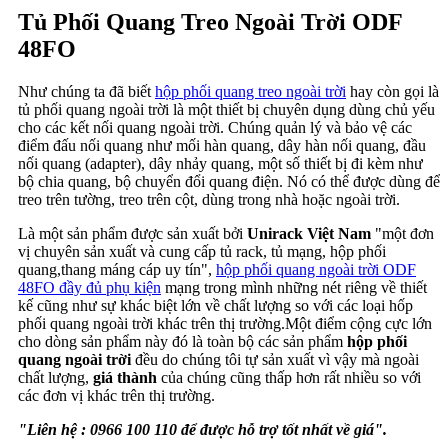
Tủ Phối Quang Treo Ngoài Trời ODF
48FO
Như chúng ta đã biết
hộp phối quang treo ngoài trời
hay còn gọi là
tủ phối quang ngoài trời là một thiết bị chuyên dụng dùng chủ yếu
cho các kết nối quang ngoài trời. Chúng quản lý và bảo vệ các
điểm đấu nối quang như mối hàn quang, dây hàn nối quang, đầu
nối quang (adapter), dây nhảy quang, một số thiết bị đi kèm như
bộ chia quang, bộ chuyển đổi quang điện. Nó có thể được dùng để
treo trên tường, treo trên cột, dùng trong nhà hoặc ngoài trời.
Là một sản phẩm được sản xuất bởi
Unirack Việt Nam
"một đơn
vị chuyên sản xuất và cung cấp tủ rack, tủ mạng, hộp phối
quang,thang máng cáp uy tín",
hộp phối quang ngoài trời ODF
48FO đầy đủ phụ kiện
mạng trong mình những nét riêng về thiết
kế cũng như sự khác biệt lớn về chất lượng so với các loại hốp
phối quang ngoài trời khác trên thị trường.Một điểm cộng cực lớn
cho dòng sản phẩm này đó là toàn bộ các sản phẩm
hộp phối
quang ngoài trời
đều do chúng tôi tự sản xuất vì vậy mà ngoài
chất lượng,
giá thành
của chúng cũng thấp hơn rất nhiều so với
các đơn vị khác trên thị trường.
"Liên hệ : 0966 100 110 để được hỗ trợ tốt nhất về giá".