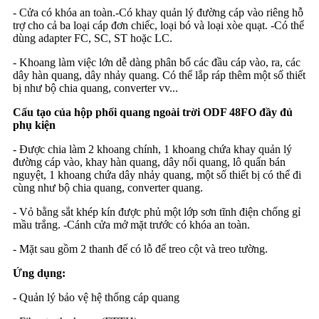
- Cửa có khóa an toàn.-Có khay quản lý đường cáp vào riêng hỗ
trợ cho cả ba loại cáp đơn chiếc, loại bó và loại xòe quạt. -Có thể
dùng adapter FC, SC, ST hoặc LC.
- Khoang làm việc lớn dễ dàng phân bổ các đầu cáp vào, ra, các
dây hàn quang, dây nhảy quang. Có thể lắp ráp thêm một số thiết
bị như bộ chia quang, converter vv...
Cấu tạo của hộp phối quang ngoài trời ODF 48FO đầy đủ
phụ kiện
- Được chia làm 2 khoang chính, 1 khoang chứa khay quản lý
đường cáp vào, khay hàn quang, dây nối quang, lô quấn bán
nguyệt, 1 khoang chứa dây nhảy quang, một số thiết bị có thể đi
cùng như bộ chia quang, converter quang.
- Vỏ bằng sắt khép kín được phủ một lớp sơn tĩnh điện chống gỉ
mầu trắng. -Cánh cửa mở mặt trước có khóa an toàn.
- Mặt sau gồm 2 thanh đế có lỗ để treo cột và treo tường.
Ứng dụng:
- Quản lý bảo vệ hệ thống cáp quang