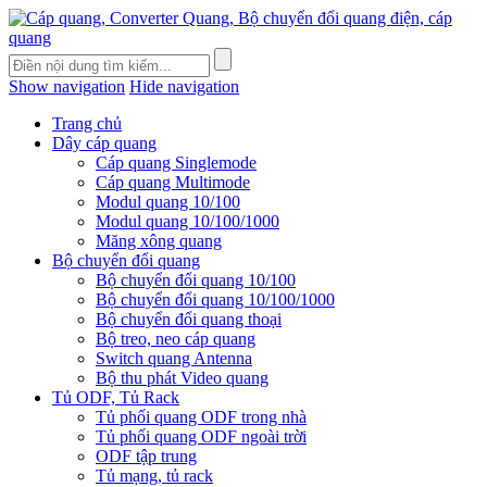
Show navigation
Hide navigation
Trang chủ
Dây cáp quang
Cáp quang Singlemode
Cáp quang Multimode
Modul quang 10/100
Modul quang 10/100/1000
Măng xông quang
Bộ chuyển đổi quang
Bộ chuyển đổi quang 10/100
Bộ chuyển đổi quang 10/100/1000
Bộ chuyển đổi quang thoại
Bộ treo, neo cáp quang
Switch quang Antenna
Bộ thu phát Video quang
Tủ ODF, Tủ Rack
Tủ phối quang ODF trong nhà
Tủ phối quang ODF ngoài trời
ODF tập trung
Tủ mạng, tủ rack