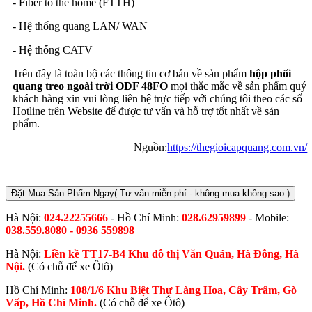
- Fiber to the home (FTTH)
- Hệ thống quang LAN/ WAN
- Hệ thống CATV
Trên đây là toàn bộ các thông tin cơ bản về sản phẩm
hộp phối
quang treo ngoài trời ODF 48FO
mọi thắc mắc về sản phẩm quý
khách hàng xin vui lòng liên hệ trực tiếp với chúng tôi theo các số
Hotline trên Website để được tư vấn và hỗ trợ tốt nhất về sản
phẩm.
Nguồn:
https://thegioicapquang.com.vn/
Đặt Mua Sản Phẩm Ngay
( Tư vấn miễn phí - không mua không sao )
Hà Nội:
024.22255666
- Hồ Chí Minh:
028.62959899
- Mobile:
038.559.8080 - 0936 559898
Hà Nội:
Liền kề TT17-B4 Khu đô thị Văn Quán, Hà Đông, Hà
Nội.
(Có chỗ để xe Ôtô)
Hồ Chí Minh:
108/1/6 Khu Biệt Thự Làng Hoa, Cây Trâm, Gò
Vấp, Hồ Chí Minh.
(Có chỗ để xe Ôtô)