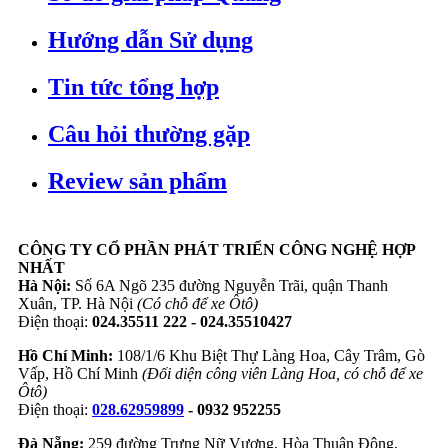
Hướng dẫn Sử dụng
Tin tức tổng hợp
Câu hỏi thường gặp
Review sản phẩm
CÔNG TY CỔ PHẦN PHÁT TRIỂN CÔNG NGHỆ HỢP
NHẤT
Hà Nội:
Số 6A Ngõ 235 đường Nguyễn Trãi, quận Thanh
Xuân, TP. Hà Nội
(Có chỗ để xe Ôtô)
Điện thoại:
024.35511 222 - 024.35510427
Hồ Chí Minh:
108/1/6 Khu Biệt Thự Làng Hoa, Cây Trâm, Gò
Vấp, Hồ Chí Minh
(Đối diện công viên Làng Hoa, có chỗ để xe
Ôtô)
Điện thoại:
028.62959899
- 0932 952255
Đà Nẵng:
259 đường Trưng Nữ Vương, Hòa Thuận Đông,