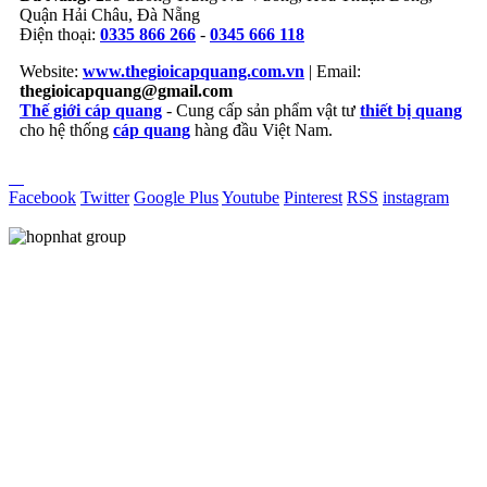
Quận Hải Châu, Đà Nẵng
Điện thoại:
0335 866 266
-
0345 666 118
Website:
www.thegioicapquang.com.vn
| Email:
thegioicapquang@gmail.com
Thế giới cáp quang
- Cung cấp sản phẩm vật tư
thiết bị quang
cho hệ thống
cáp quang
hàng đầu Việt Nam.
Vợt Pickleball
Facebook
Twitter
Google Plus
Youtube
Pinterest
RSS
instagram