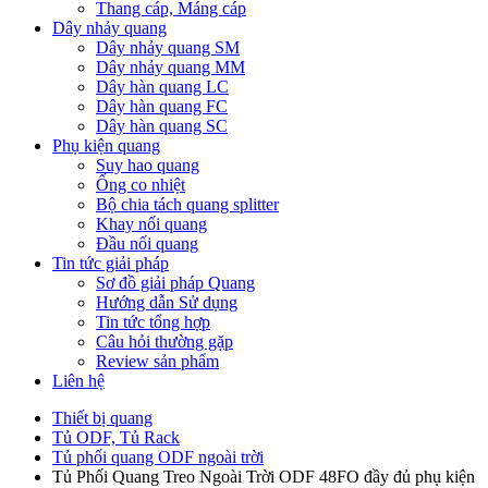
Thang cáp, Máng cáp
Dây nhảy quang
Dây nhảy quang SM
Dây nhảy quang MM
Dây hàn quang LC
Dây hàn quang FC
Dây hàn quang SC
Phụ kiện quang
Suy hao quang
Ống co nhiệt
Bộ chia tách quang splitter
Khay nối quang
Đầu nối quang
Tin tức giải pháp
Sơ đồ giải pháp Quang
Hướng dẫn Sử dụng
Tin tức tổng hợp
Câu hỏi thường gặp
Review sản phẩm
Liên hệ
Thiết bị quang
Tủ ODF, Tủ Rack
Tủ phối quang ODF ngoài trời
Tủ Phối Quang Treo Ngoài Trời ODF 48FO đầy đủ phụ kiện