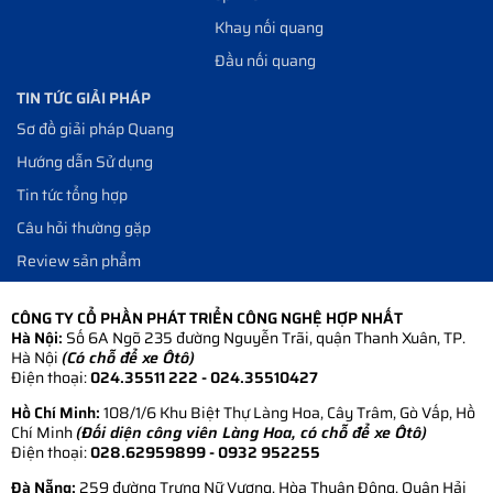
Khay nối quang
Đầu nối quang
TIN TỨC GIẢI PHÁP
Sơ đồ giải pháp Quang
Hướng dẫn Sử dụng
Tin tức tổng hợp
Câu hỏi thường gặp
Review sản phẩm
CÔNG TY CỔ PHẦN PHÁT TRIỂN CÔNG NGHỆ HỢP NHẤT
Hà Nội:
Số 6A Ngõ 235 đường Nguyễn Trãi, quận Thanh Xuân, TP.
Hà Nội
(Có chỗ để xe Ôtô)
Điện thoại:
024.35511 222 - 024.35510427
Hồ Chí Minh:
108/1/6 Khu Biệt Thự Làng Hoa, Cây Trâm, Gò Vấp, Hồ
Chí Minh
(Đối diện công viên Làng Hoa, có chỗ để xe Ôtô)
Điện thoại:
028.62959899
- 0932 952255
Đà Nẵng:
259 đường Trưng Nữ Vương, Hòa Thuận Đông, Quận Hải