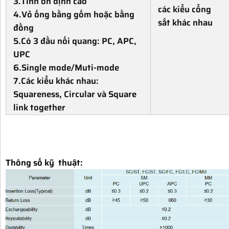
3.Tính ổn định cao
các kiểu cổng
4.Vỏ ống bằng gốm hoặc bằng
sắt khác nhau
đồng
5.Có 3 đầu nối quang: PC, APC,
UPC
6.Single mode/Muti-mode
7.Các kiểu khác nhau:
Squareness, Circular và Square
link together
Thông số kỹ thuật: