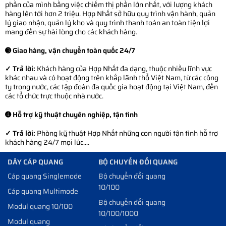
phần của mình bằng việc chiếm thị phần lớn nhất, với lượng khách
hàng lên tới hơn 2 triệu. Hợp Nhất sở hữu quy trình vận hành, quản
lý giao nhận, quản lý kho và quy trình thanh toán an toàn tiện lợi
mang đến sự hài lòng cho các khách hàng.
➌ Giao hàng, vận chuyển toàn quốc 24/7
✓ Trả lời:
Khách hàng của Hợp Nhất đa dạng, thuộc nhiều lĩnh vực
khác nhau và có hoạt động trên khắp lãnh thổ Việt Nam, từ các công
ty trong nước, các tập đoàn đa quốc gia hoạt động tại Việt Nam, đến
các tổ chức trực thuộc nhà nước.
➍ Hỗ trợ kỹ thuật chuyên nghiệp, tận tình
✓ Trả lời:
Phòng kỹ thuật Hợp Nhất những con người tận tình hỗ trợ
khách hàng 24/7 mọi lúc....
DÂY CÁP QUANG
BỘ CHUYỂN ĐỔI QUANG
Cáp quang Singlemode
Bộ chuyển đổi quang
10/100
Cáp quang Multimode
Bộ chuyển đổi quang
Modul quang 10/100
10/100/1000
Modul quang