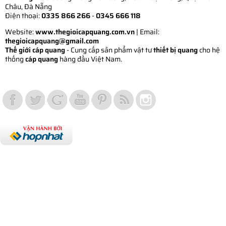
Châu, Đà Nẵng
Điện thoại:
0335 866 266
-
0345 666 118
Website:
www.thegioicapquang.com.vn
| Email:
thegioicapquang@gmail.com
Thế giới cáp quang
- Cung cấp sản phẩm vật tư
thiết bị quang
cho hệ
thống
cáp quang
hàng đầu Việt Nam.
Vợt Pickleball