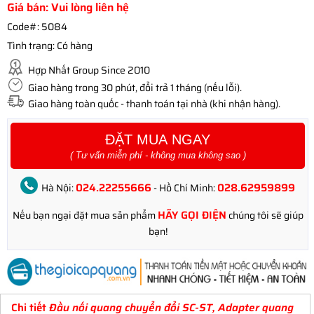
Giá bán: Vui lòng liên hệ
Code#:
5084
Tình trạng:
Có hàng
Hợp Nhất Group Since 2010
Giao hàng trong 30 phút, đổi trả 1 tháng (nếu lỗi).
Giao hàng toàn quốc - thanh toán tại nhà (khi nhận hàng).
ĐẶT MUA NGAY
( Tư vấn miễn phí - không mua không sao )
024.22255666
028.62959899
Hà Nội:
- Hồ Chí Minh:
HÃY GỌI ĐIỆN
Nếu bạn ngại đặt mua sản phẩm
chúng tôi sẽ giúp
bạn!
Chi tiết
Đầu nối quang chuyển đổi SC-ST, Adapter quang