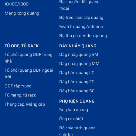
Bộ chuyển đổi quang
10/100/1000
thoại
Măng xông quang
Bộ treo, neo cáp quang
Switch quang Antenna
Bộ thu phát Video quang
TỦ ODF, TỦ RACK
DÂY NHẢY QUANG
Tủ phối quang ODF trong
Dây nhảy quang SM
nhà
Dây nhảy quang MM
Tủ phối quang ODF ngoài
Dây hàn quang LC
trời
Dây hàn quang FC
ODF tập trung
Dây hàn quang SC
Tủ mạng, tủ rack
PHỤ KIỆN QUANG
Thang cáp, Máng cáp
Suy hao quang
Ống co nhiệt
Bộ chia tách quang
splitter